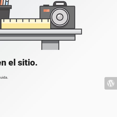
 el sitio.
uida.