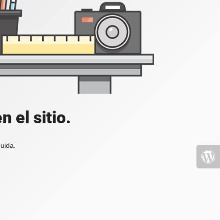
 el sitio.
uida.