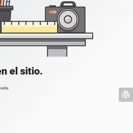
 el sitio.
uida.