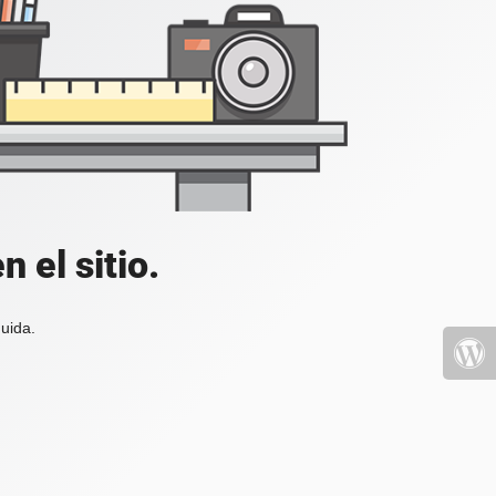
 el sitio.
uida.