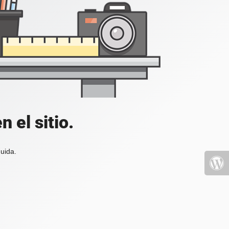
 el sitio.
uida.