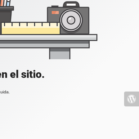
 el sitio.
uida.